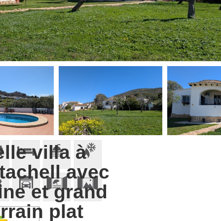
lle villa à
tachell avec
ine et grand
rrain plat