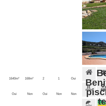
Be
1640m²
168m²
2
1
Oui
Beni
pisc
Oui
Non
Oui
Non
Non
te